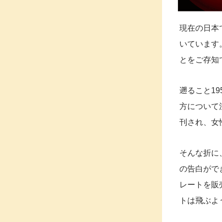
現在の日本
いています
とをご存知
遡ること1
方について
刊され、女
そんな折に
の告白がで
レートを販
トは飛ぶよ