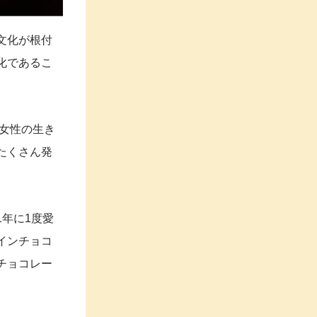
文化が根付
化であるこ
、女性の生き
たくさん発
年に1度愛
インチョコ
チョコレー