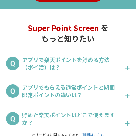
Super Point Screen
を
もっと知りたい
アプリで楽天ポイントを貯める方法
（ポイ活）は？
毎日アプリを開いて
マークがついた広
アプリでもらえる通常ポイントと期間
告を閲覧するだけでポイントが貯まります。
限定ポイントの違いは？
アプリ内
マークがついた広告を閲覧し
貯めた楽天ポイントはどこで使えます
て貯まるのは「通常ポイント」です。お得な
か？
キャンペーンに参加して「期間限定ポイン
ト」も貯めることができます。
※サービスに関するよくある
ご質問はこちら