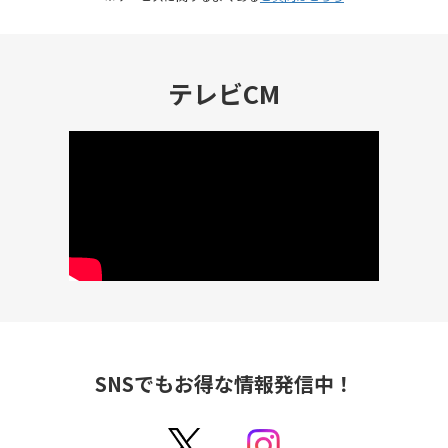
多彩なサービスで使えます。楽天ポイントが
ポイントの有効期限について
使えるサービスは
こちら
。
また、ポイント実績については楽天
PointClubのウェブサイトやアプリで確認す
テレビCM
ることができます。
ポイント実績について
SNSでもお得な情報発信中！