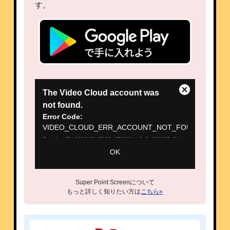
す。
This
The Video Cloud account was
Close
is
not found.
Modal
a
Error Code:
Dialog
modal
VIDEO_CLOUD_ERR_ACCOUNT_NOT_FOUND
window.
Session ID:
2026-08-07:29e870191ac8e8a831695e04
Player Element ID:
vjs_video_3
OK
Super Point Screenについて
もっと詳しく知りたい方は
こちら»