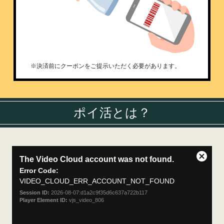
※決済前にクーポンをご提示いただく必要があります。
ポイ活とは？
This
The Video Cloud account was not found.
is
Close
a
Error Code:
Modal
modal
VIDEO_CLOUD_ERR_ACCOUNT_NOT_FOUND
Dialog
window.
Session ID:
2026-08-07:d1a2c9f35d6c637a722b117
Player Element ID:
vjs_video_806