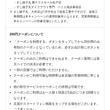
・すし銚子丸 雅テラスモール松戸店
・すし銚子丸テイクアウト専門 ペリエ海浜幕張店
すし銚子丸 大井店は7月中旬まで改装工事中ですので、改装工
事期間は本キャンペーンの適用対象外となります。営業再開後は
本キャンペーンの対象店舗といたします。
200円クーポンについて
「クーポンを利用する」ボタンをタップしてから20分間のみ
有効のクーポンとなっているため、必ずお会計前にボタンを
タップしてください。
クーポンのみのご利用はできかねます。クーポン適用には楽
天ペイでの決済が必要です。
一部の店舗ではご利用いただけません。
クーポンがご利用可能な時間帯は各店舗の営業時間に準じま
す。
他の割引サービスやクーポンとの併用は可能です。
クーポンのご利用はお一人様１回及び1会計につき1回限りと
なります。
店員がスマートフォン画面をタップする場合がございます。
ご了承ください。